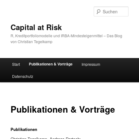
Zum
primären
Such
Inhalt
springen
Capital at Risk
R, Kreditportfoliomodelle und IRBA-Mindesteigenmittel – Das Blog
von Christian Tegelkamp
Hauptmenü
Publikationen & Vorträge
Start
Impressum
Datenschutz
Publikationen & Vorträge
Publikationen
Christian Tegelkamp, Andreas Dartsch: