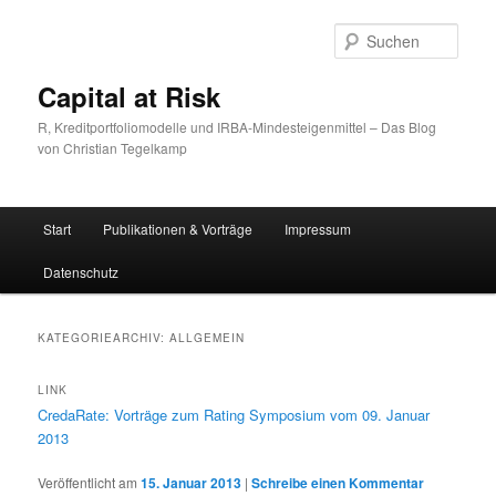
Zum
Zum
primären
sekundären
Such
Inhalt
Inhalt
springen
springen
Capital at Risk
R, Kreditportfoliomodelle und IRBA-Mindesteigenmittel – Das Blog
von Christian Tegelkamp
Hauptmenü
Start
Publikationen & Vorträge
Impressum
Datenschutz
KATEGORIEARCHIV:
ALLGEMEIN
LINK
CredaRate: Vorträge zum Rating Symposium vom 09. Januar
2013
Veröffentlicht am
15. Januar 2013
|
Schreibe einen Kommentar