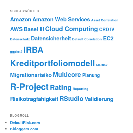
SCHLAGWÖRTER
Amazon
Amazon Web Services
Asset Correlation
Cloud Computing
AWS
Basel III
CRD IV
Datensicherheit
EC2
Datenschutz
Default Correlation
IRBA
ggplot2
Kreditportfoliomodell
MaRisk
Multicore
Migrationsrisiko
Planung
R-Project
Rating
Reporting
RStudio
Risikotragfähigkeit
Validierung
BLOGROLL
DefaultRisk.com
r-bloggers.com